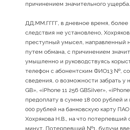
причинением значительного ущерба.
ДД.ММ.ГГГГ, в дневное время, более
следствия не установлено, Хохряков
преступный умысел, направленный
путем обмана, с причинением значи
умышленно и руководствуясь корыс
телефон с абонентским ФИО13 №, 
сведения, о возможности забрать у н
GB», «iPhone 11 256 GBSiIver», «iPhon
предоплату в сумме 18 000 рублей и
000 рублей на банковскую карту ПАО
Хохрякова Н.В., на что потерпевший с
минут, Потерпевший №1, будучи вве