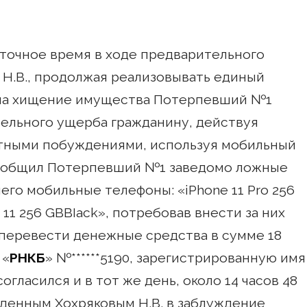
 точное время в ходе предварительного
 Н.В., продолжая реализовывать единый
 на хищение имущества Потерпевший №1
тельного ущерба гражданину, действуя
тными побуждениями, используя мобильный
сообщил Потерпевший №1 заведомо ложные
его мобильные телефоны: «iPhone 11 Pro 256
e 11 256 GBBIack», потребовав внести за них
 перевести денежные средства в сумме 18
 «
РНКБ
» №******5190, зарегистрированную имя
огласился и в тот же день, около 14 часов 48
денным Хохряковым Н.В. в заблуждение