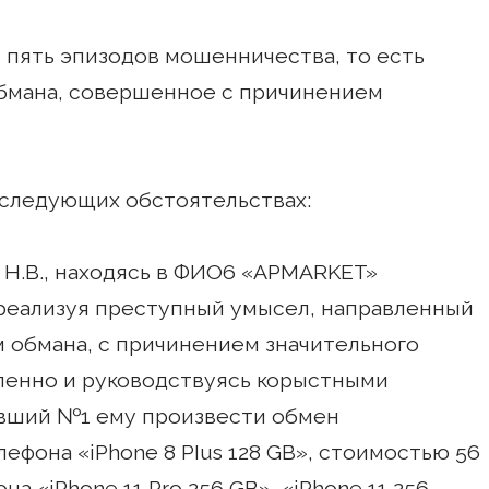
 пять эпизодов мошенничества, то есть
бмана, совершенное с причинением
следующих обстоятельствах:
в Н.В., находясь в ФИО6 «APMARKET»
 реализуя преступный умысел, направленный
 обмана, с причинением значительного
ленно и руководствуясь корыстными
вший №1 ему произвести обмен
фона «iPhone 8 PIus 128 GB», стоимостью 56
а «iPhone 11 Pro 256 GB», «iPhone 11 256