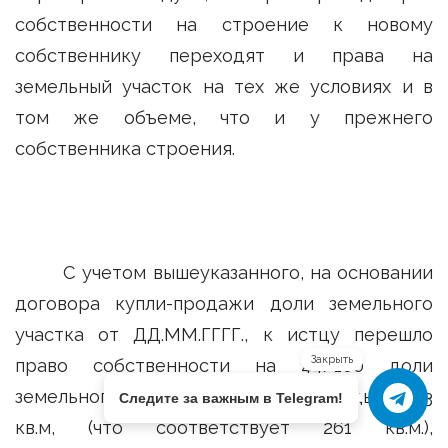
собственности на строение к новому
собственнику переходят и права на
земельный участок на тех же условиях и в
том же объеме, что и у прежнего
собственника строения.
С учетом вышеуказанного, на основании
договора купли-продажи доли земельного
участка от ДД.ММ.ГГГГ., к истцу перешло
Закрыть
право собственности на 44/100 доли
земельного участка, общей площадью 593
Следите за важным в Telegram!
кв.м, (что соответствует 261 кв.м.),