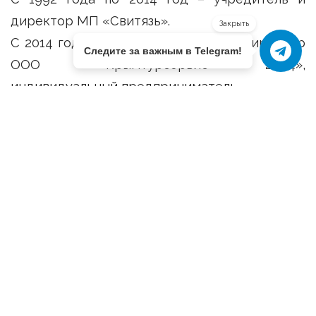
директор МП «Свитязь».
Закрыть
С 2014 года по настоящее время – директор
Следите за важным в Telegram!
ООО «Крымтурсервис 2004»,
индивидуальный предприниматель.
С октября 2019 года — заместитель
председателя Комитета Государственного
Совета Республики Крым по жилищной
политике и жилищно-коммунальному
хозяйству (осуществляющий свои
полномочия не на профессиональной
постоянной основе).
Имеет сына и дочь.