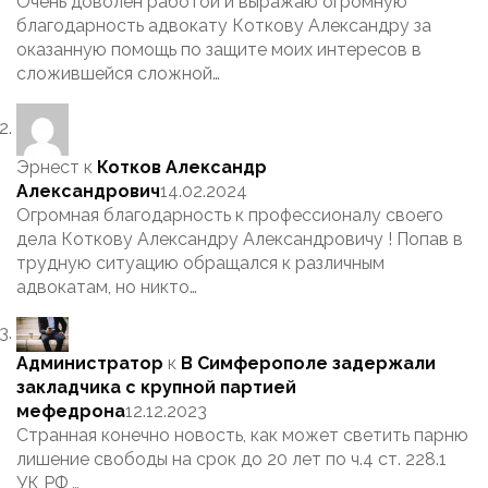
Очень доволен работой и выражаю огромную
благодарность адвокату Коткову Александру за
оказанную помощь по защите моих интересов в
сложившейся сложной…
Эрнест
к
Котков Александр
Александрович
14.02.2024
Огромная благодарность к профессионалу своего
дела Коткову Александру Александровичу ! Попав в
трудную ситуацию обращался к различным
адвокатам, но никто…
Администратор
к
В Симферополе задержали
закладчика с крупной партией
мефедрона
12.12.2023
Странная конечно новость, как может светить парню
лишение свободы на срок до 20 лет по ч.4 ст. 228.1
УК РФ,…