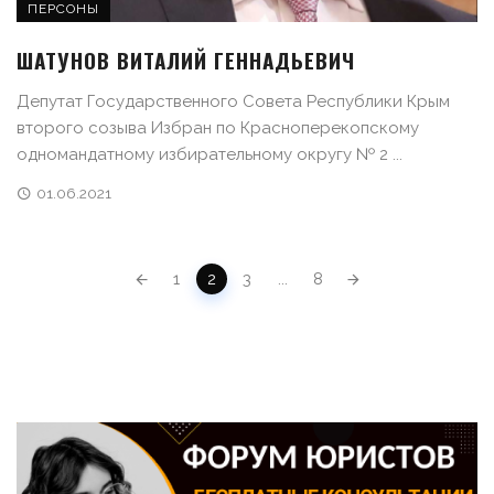
ПЕРСОНЫ
ШАТУНОВ ВИТАЛИЙ ГЕННАДЬЕВИЧ
Депутат Государственного Совета Республики Крым
второго созыва Избран по Красноперекопскому
одномандатному избирательному округу № 2 ...
01.06.2021
POSTS NAVIGATION
1
2
3
...
8