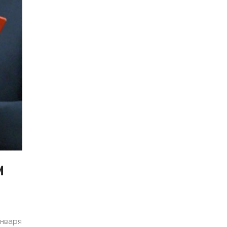
И
нваря