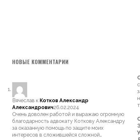
НОВЫЕ КОММЕНТАРИИ
с
з
н
Вячеслав
к
Котков Александр
т
Александрович
26.02.2024
Очень доволен работой и выражаю огромную
благодарность адвокату Коткову Александру
Э
за оказанную помощь по защите моих
интересов в сложившейся сложной…