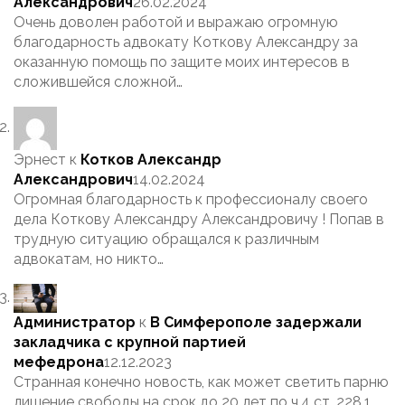
Александрович
26.02.2024
Очень доволен работой и выражаю огромную
благодарность адвокату Коткову Александру за
оказанную помощь по защите моих интересов в
сложившейся сложной…
Эрнест
к
Котков Александр
Александрович
14.02.2024
Огромная благодарность к профессионалу своего
дела Коткову Александру Александровичу ! Попав в
трудную ситуацию обращался к различным
адвокатам, но никто…
Администратор
к
В Симферополе задержали
закладчика с крупной партией
мефедрона
12.12.2023
Странная конечно новость, как может светить парню
лишение свободы на срок до 20 лет по ч.4 ст. 228.1