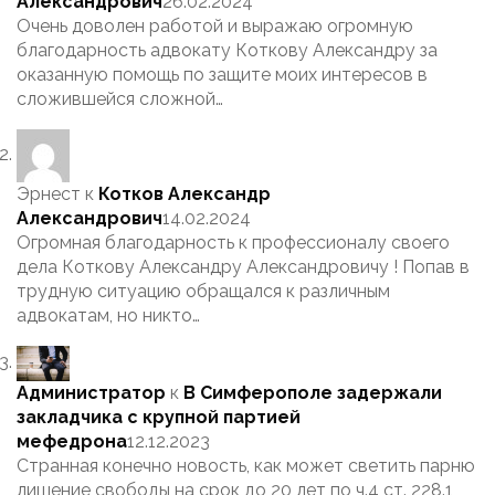
Александрович
26.02.2024
Очень доволен работой и выражаю огромную
благодарность адвокату Коткову Александру за
оказанную помощь по защите моих интересов в
сложившейся сложной…
Эрнест
к
Котков Александр
Александрович
14.02.2024
Огромная благодарность к профессионалу своего
дела Коткову Александру Александровичу ! Попав в
трудную ситуацию обращался к различным
адвокатам, но никто…
Администратор
к
В Симферополе задержали
закладчика с крупной партией
мефедрона
12.12.2023
Странная конечно новость, как может светить парню
лишение свободы на срок до 20 лет по ч.4 ст. 228.1