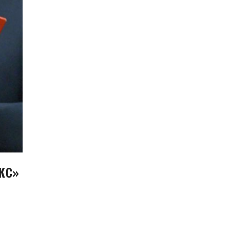
КС»
У