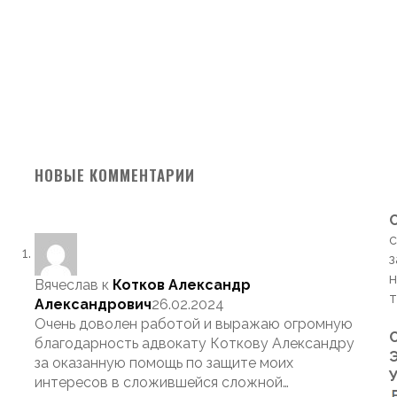
НОВЫЕ КОММЕНТАРИИ
с
з
н
Вячеслав
к
Котков Александр
т
Александрович
26.02.2024
Очень доволен работой и выражаю огромную
благодарность адвокату Коткову Александру
Э
за оказанную помощь по защите моих
интересов в сложившейся сложной…