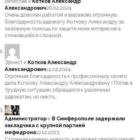
Вячеслав
к
Котков Александр
Александрович
26.02.2024
Очень доволен работой и выражаю огромную
благодарность адвокату Коткову Александру за
оказанную помощь по защите моих интересов в
сложившейся сложной…
Эрнест
к
Котков Александр
Александрович
14.02.2024
Огромная благодарность к профессионалу своего
дела Коткову Александру Александровичу ! Попав в
трудную ситуацию обращался к различным
адвокатам, но никто…
Администратор
к
В Симферополе задержали
закладчика с крупной партией
мефедрона
12.12.2023
Странная конечно новость, как может светить парню