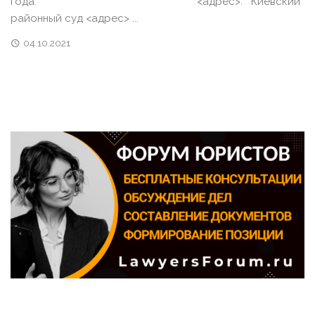
года. <адрес>. Киевский
районный суд <адрес> ...
04.10.2021