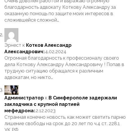
Очень доволен работой и выражаю огромную
благодарность адвокату Коткову Александру за
оказанную помощь по защите моих интересов в
сложившейся сложной…
Эрнест
к
Котков Александр
Александрович
14.02.2024
Огромная благодарность к профессионалу своего
дела Коткову Александру Александровичу ! Попав в
трудную ситуацию обращался к различным
адвокатам, но никто…
Администратор
к
В Симферополе задержали
закладчика с крупной партией
мефедрона
12.12.2023
Странная конечно новость, как может светить парню
лишение свободы на срок до 20 лет по ч.4 ст. 228.1
УК РФ,…