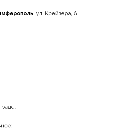
имферополь
, ул. Крейзера, 6
граде.
ное: