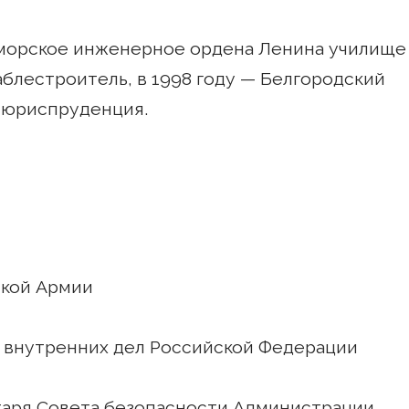
-морское инженерное ордена Ленина училище
аблестроитель, в 1998 году — Белгородский
 юриспруденция.
йской Армии
нах внутренних дел Российской Федерации
етаря Совета безопасности Администрации