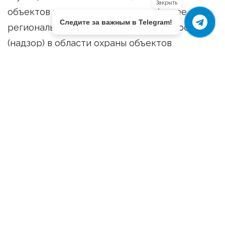
Закрыть
объектов культурного наследия (далее –
Следите за важным в Telegram!
региональный государственный контроль
(надзор) в области охраны объектов
культурного наследия);»;
2) в части 1 статьи 7:
в абзаце первом после слов «Республики
Крым» дополнить словами «, в том числе во
внутренних морских водах Российской
Федерации и территориальном море
Российской Федерации, «;
пункт 2 изложить в следующей редакции: