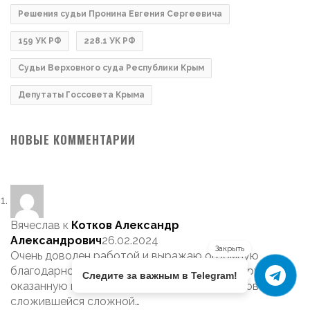
Решения судьи Пронина Евгения Сергеевича
159 УК РФ
228.1 УК РФ
Судьи Верховного суда Республики Крым
Депутаты Госсовета Крыма
НОВЫЕ КОММЕНТАРИИ
Вячеслав
к
Котков Александр
Александрович
26.02.2024
Закрыть
Очень доволен работой и выражаю огромную
благодарность адвокату Коткову Александру за
Следите за важным в Telegram!
оказанную помощь по защите моих интересов в
сложившейся сложной…