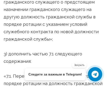
гражданского служащего о предстоящем
назначении гражданского служащего на
другую должность гражданской службы в
порядке ротации с указанием условий
служебного контракта по новой должности
гражданской службы»;
3) дополнить частью 7.1 следующего
содержания:
Закрыть
Следите за важным в Telegram!
«7.1. Перевод гражданского служащего в
порядке ротации на должность гражданской
службы в другом государственном органе
осуществляется с его письменного согласия
в соответствии с пунктом 5 части 1 статьи 33