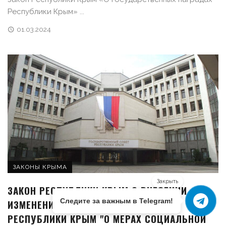
Республики Крым» ...
01.03.2024
ЗАКОНЫ КРЫМА
Закрыть
ЗАКОН РЕСПУБЛИКИ КРЫМ О ВНЕСЕНИИ
Следите за важным в Telegram!
ИЗМЕНЕНИЯ В СТАТЬЮ 8.5 ЗАКОНА
РЕСПУБЛИКИ КРЫМ "О МЕРАХ СОЦИАЛЬНОЙ