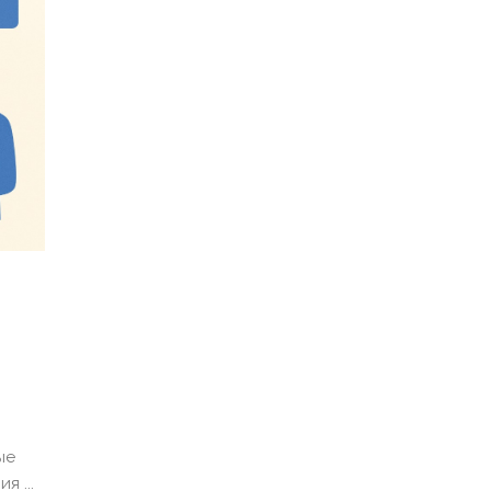
ые
я ...