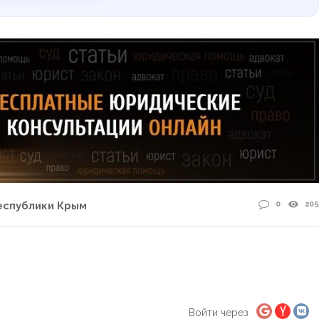
0
205
еспублики Крым
Войти через