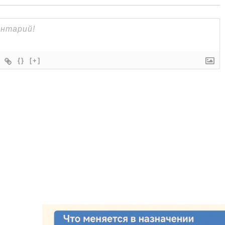
{}
[+]