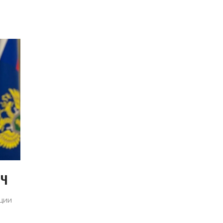
ИЧ
ции