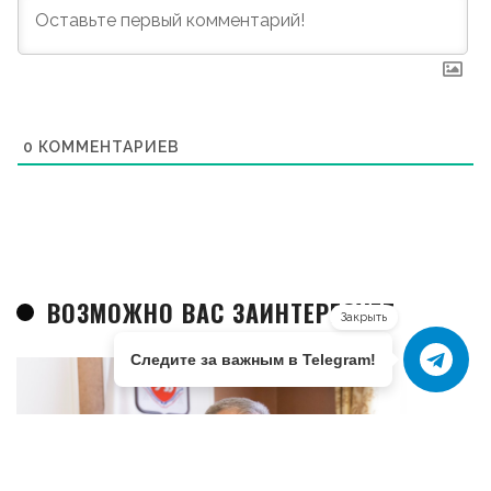
0
КОММЕНТАРИЕВ
ВОЗМОЖНО ВАС ЗАИНТЕРЕСУЕТ
Закрыть
Следите за важным в Telegram!