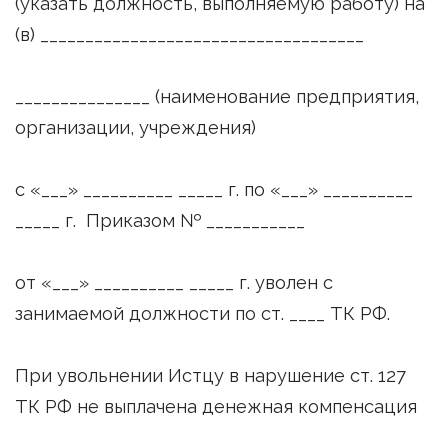
(указать должность, выполняемую работу) на
(в) ____________________________________
_______________ (наименование предприятия,
организации, учреждения)
с «___» __________ _____ г. по «___» __________
_____ г. Приказом № ___________
от «___» __________ _____ г. уволен с
занимаемой должности по ст. ____ ТК РФ.
При увольнении Истцу в нарушение ст. 127
ТК РФ не выплачена денежная компенсация