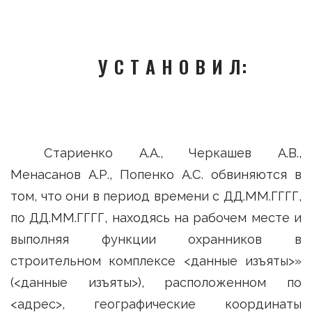
У С Т А Н О В И Л:
Стариенко А.А., Черкашев А.В.,
Менасанов А.Р., Попенко А.С. обвиняются в
том, что они в период времени с ДД.ММ.ГГГГ,
по ДД.ММ.ГГГГ, находясь на рабочем месте и
выполняя функции охранников в
строительном комплексе <данные изъяты>»
(<данные изъяты>), расположенном по
<адрес>, географические координаты