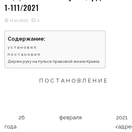
1-111/2021
11.10.2021
0
Содержание:
у с т а н о в и л:
п о с т а н о в и л:
Держи руку на пульсе правовой жизни Крыма
П О С Т А Н О В Л Е Н И Е
26 февраля 2021
года <адрес