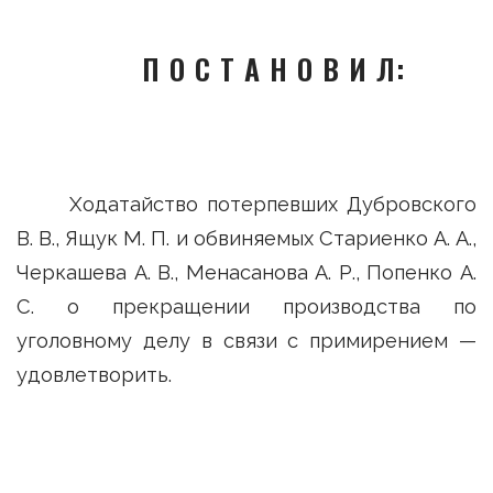
П О С Т А Н О В И Л:
Ходатайство потерпевших Дубровского
В. В., Ящук М. П. и обвиняемых Стариенко А. А.,
Черкашева А. В., Менасанова А. Р., Попенко А.
С. о прекращении производства по
уголовному делу в связи с примирением —
удовлетворить.