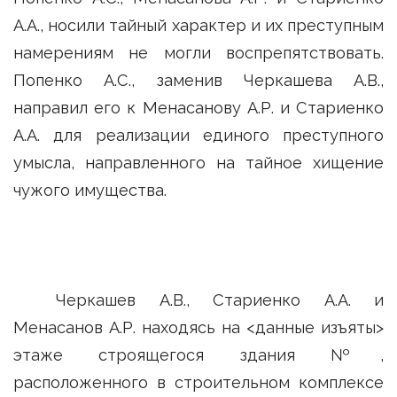
А.А., носили тайный характер и их преступным
намерениям не могли воспрепятствовать.
Попенко А.С., заменив Черкашева А.В.,
направил его к Менасанову А.Р. и Стариенко
А.А. для реализации единого преступного
умысла, направленного на тайное хищение
чужого имущества.
Черкашев А.В., Стариенко А.А. и
Менасанов А.Р. находясь на <данные изъяты>
этаже строящегося здания №,
расположенного в строительном комплексе