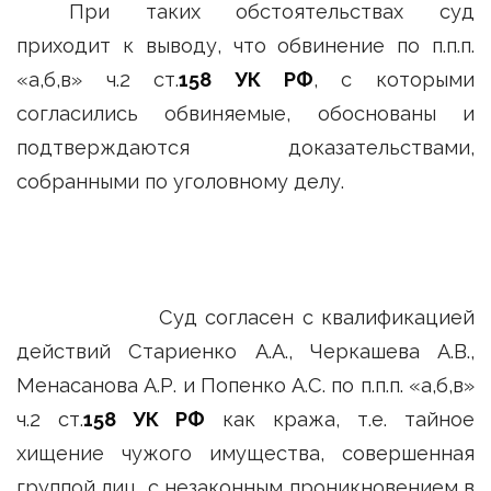
При таких обстоятельствах суд
приходит к выводу, что обвинение по п.п.п.
«а,б,в» ч.2 ст.
158 УК РФ
, с которыми
согласились обвиняемые, обоснованы и
подтверждаются доказательствами,
собранными по уголовному делу.
Суд согласен с квалификацией
действий Стариенко А.А., Черкашева А.В.,
Менасанова А.Р. и Попенко А.С. по п.п.п. «а,б,в»
ч.2 ст.
158 УК РФ
как кража, т.е. тайное
хищение чужого имущества, совершенная
группой лиц, с незаконным проникновением в