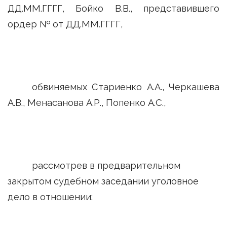
ДД.ММ.ГГГГ, Бойко В.В., представившего
ордер № от ДД.ММ.ГГГГ,
обвиняемых Стариенко А.А., Черкашева
А.В., Менасанова А.Р., Попенко А.С.,
рассмотрев в предварительном
закрытом судебном заседании уголовное
дело в отношении: