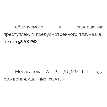
обвиняемого в совершении
преступления, предусмотренного п.п.п. «а,б,в»
ч.2 ст.
158 УК РФ
,
Менасанова А. Р., ДД.ММ.ГГГГ года
рождения, <данные изъяты>