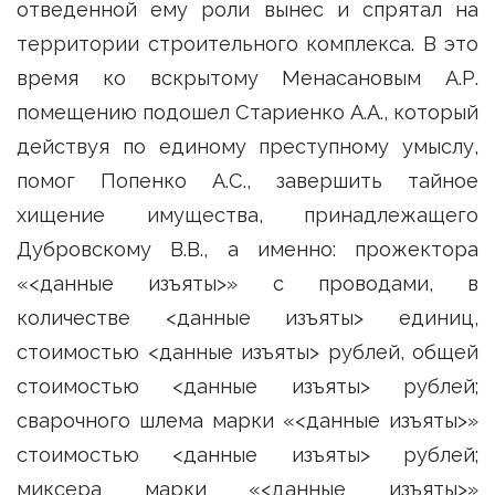
отведенной ему роли вынес и спрятал на
территории строительного комплекса. В это
время ко вскрытому Менасановым А.Р.
помещению подошел Стариенко А.А., который
действуя по единому преступному умыслу,
помог Попенко А.С., завершить тайное
хищение имущества, принадлежащего
Дубровскому В.В., а именно: прожектора
«<данные изъяты>» с проводами, в
количестве <данные изъяты> единиц,
стоимостью <данные изъяты> рублей, общей
стоимостью <данные изъяты> рублей;
сварочного шлема марки «<данные изъяты>»
стоимостью <данные изъяты> рублей;
миксера марки «<данные изъяты>»