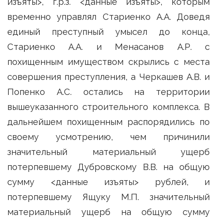
изъяты>, г.р.з. <данные изъяты>, которым
временно управлял Стариенко А.А. Доведя
единый преступный умысел до конца,
Стариенко А.А. и Менасанов А.Р. с
похищенным имуществом скрылись с места
совершения преступления, а Черкашев А.В. и
Попенко А.С. остались на территории
вышеуказанного строительного комплекса. В
дальнейшем похищенным распорядились по
своему усмотрению, чем причинили
значительный материальный ущерб
потерпевшему Дубровскому В.В. на общую
сумму <данные изъяты> рублей, и
потерпевшему Ящуку М.П. значительный
материальный ущерб на общую сумму