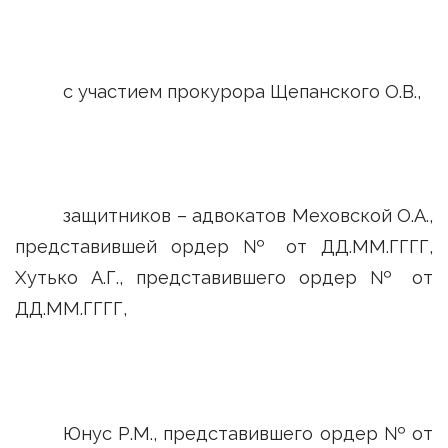
с участием прокурора Щепанского О.В.,
защитников – адвокатов Меховской О.А.,
представившей ордер № от ДД.ММ.ГГГГ,
Хутько А.Г., представившего ордер № от
ДД.ММ.ГГГГ,
Юнус Р.М., представившего ордер № от