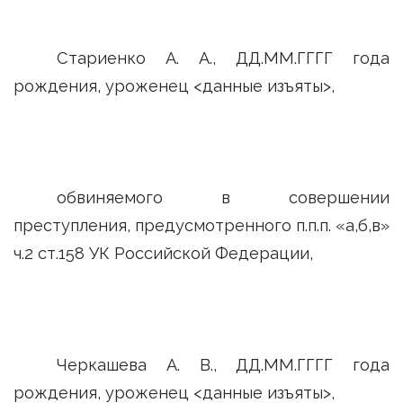
Стариенко А. А., ДД.ММ.ГГГГ года
рождения, уроженец <данные изъяты>,
обвиняемого в совершении
преступления, предусмотренного п.п.п. «а,б,в»
ч.2 ст.158 УК Российской Федерации,
Черкашева А. В., ДД.ММ.ГГГГ года
рождения, уроженец <данные изъяты>,