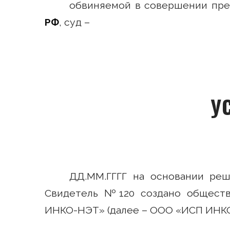
обвиняемой в совершении прес
РФ
, суд –
У
ДД.ММ.ГГГГ на основании р
Свидетель №120 создано обществ
ИНКО-НЭТ» (далее – ООО «ИСП ИНКО