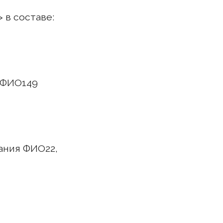
 в составе:
 ФИО149
ания ФИО22,