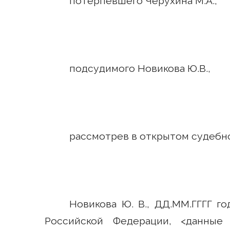
потерпевшего Черухина М.А.,
подсудимого Новикова Ю.В.,
рассмотрев в открытом судебн
Новикова Ю. В., ДД.ММ.ГГГГ г
Российской Федерации, <данные 