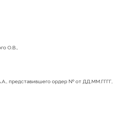
о О.В.,
А.А., представившего ордер № от ДД.ММ.ГГГГ,