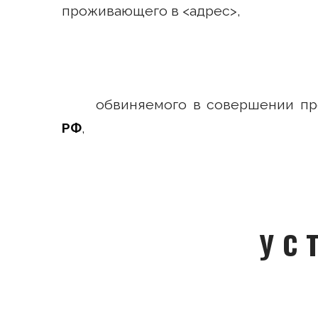
проживающего в <адрес>,
обвиняемого в совершении пре
РФ
,
У С 