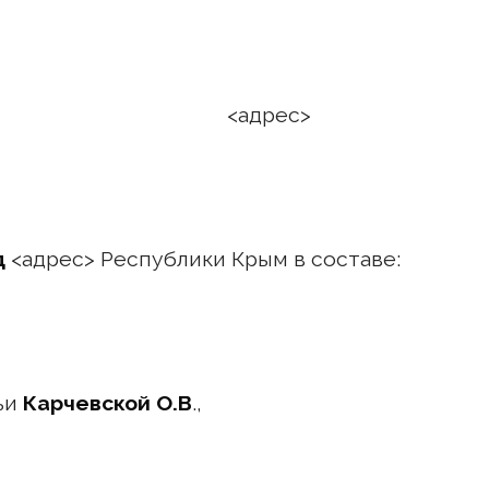
 года <адрес>
д
<адрес> Республики Крым в составе:
ьи
Карчевской О.В
.,