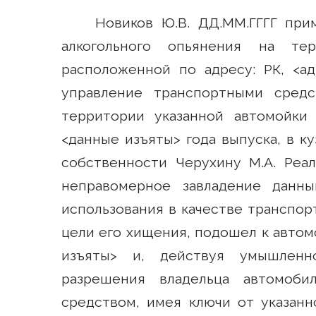
Новиков Ю.В. ДД.ММ.ГГГГ при
алкогольного опьянения на тер
расположенной по адресу: РК, <а
управление транспортными сред
территории указанной автомойки 
<данные изъяты> года выпуска, в к
собственности Черухину М.А. Реа
неправомерное завладение данн
использования в качестве транспор
цели его хищения, подошел к автом
изъяты> и, действуя умышленно
разрешения владельца автомоби
средством, имея ключи от указанн