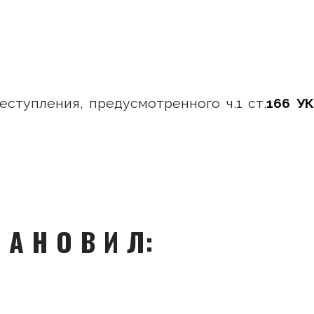
ступления, предусмотренного ч.1 ст.
166 У
Т А Н О В И Л: