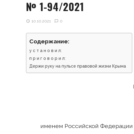
№ 1-94/2021
10.10.2021
0
Содержание:
у с т а н о в и л:
п р и г о в о р и л:
Держи руку на пульсе правовой жизни Крыма
именем Российской Федерации