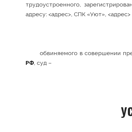
трудоустроенного, зарегистрирова
адресу: <адрес>, СПК «Уют», <адрес> 
обвиняемого в совершении пре
РФ
, суд –
У