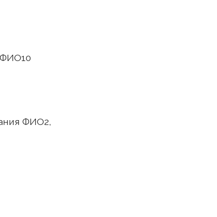
 ФИО10
ания ФИО2,