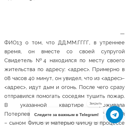
—
ФИО13 о том, что ДД.ММ.ГГГГ, в утреннее
время, он вместе со своей супругой
Свидетель №4 находился по месту своего
жительства по адресу: <адрес>. Примерно в
08 часов 40 минут, он увидел, что из <адрес>-
<адрес>, идут дым и огонь. После чего сразу
отправился помогать соседям тушить пожар.
Закрыть
В указанной квартире проживала
Потерпевший №2 совместно со своей семьей
Следите за важным в Telegram!
– сыном ФИО8 и матерью ФИО9 В процессе