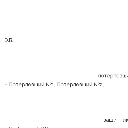
Моисеенк
Э.В.,
потерпевши
– Потерпевший №1, Потерпевший №2,
защитник