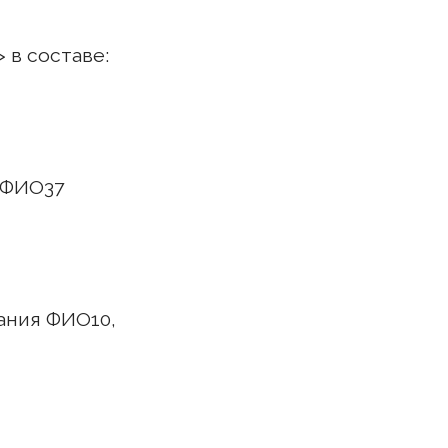
 в составе:
 ФИО37
ания ФИО10,