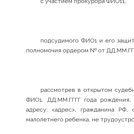
с участием прокурора ФИО11,
подсудимого ФИО1 и его защит
полномочия ордером № от ДД.ММ.ГГ
рассмотрев в открытом судеб
ФИО1, ДД.ММ.ГГГГ года рождения, 
адресу: <адрес>, гражданина РФ,
малолетнего ребенка, не трудоустро