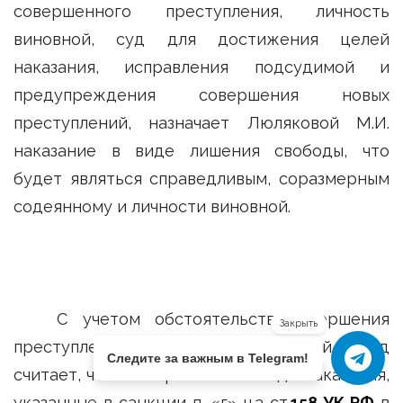
совершенного преступления, личность
виновной, суд для достижения целей
наказания, исправления подсудимой и
предупреждения совершения новых
преступлений, назначает Люляковой М.И.
наказание в виде лишения свободы, что
будет являться справедливым, соразмерным
содеянному и личности виновной.
С учетом обстоятельств совершения
Закрыть
преступления, личности виновной, суд
Следите за важным в Telegram!
считает, что альтернативные виды наказания,
указанные в санкции п. «г» ч.3 ст.
158 УК РФ
в