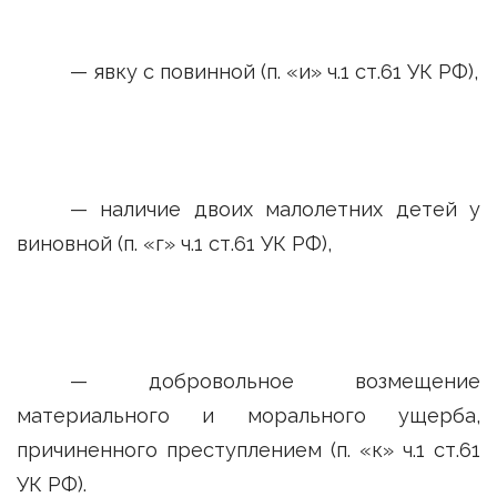
— явку с повинной (п. «и» ч.1 ст.61 УК РФ),
— наличие двоих малолетних детей у
виновной (п. «г» ч.1 ст.61 УК РФ),
— добровольное возмещение
материального и морального ущерба,
причиненного преступлением (п. «к» ч.1 ст.61
УК РФ).