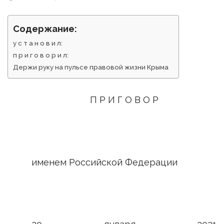
Содержание:
у с т а н о в и л:
п р и г о в о р и л:
Держи руку на пульсе правовой жизни Крыма
П Р И Г О В О Р
именем Российской Федерации