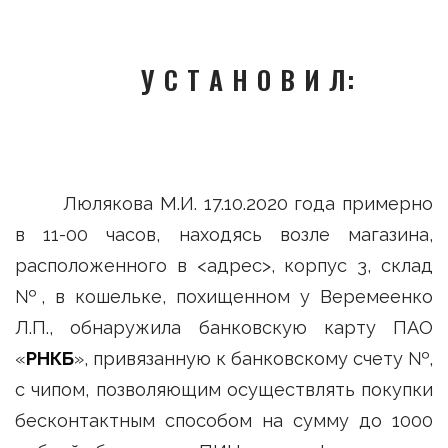
У С Т А Н О В И Л:
Люлякова М.И. 17.10.2020 года примерно
в 11-00 часов, находясь возле магазина,
расположенного в <адрес>, корпус 3, склад
№, в кошельке, похищенном у Веремеенко
Л.П., обнаружила банковскую карту ПАО
«
РНКБ
», привязанную к банковскому счету №,
с чипом, позволяющим осуществлять покупки
бесконтактным способом на сумму до 1000