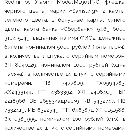
Redmi by Xiaomi. Model:M1901F7G; флешка,
черного цвета, марки «Samsung»; 2 карты,
зеленого цвета; 2 бонусные карты, синего
цвета; карта банка «Сбербанк», 5469 6000
3104 5149, выданная на имя ФИО2; денежные
билеты номиналом 5000 рублей (пять тысяч),
в количестве 1 штука, с серийным номером:
ЗН 8040129; номиналом 1000 рублей (одна
тысяча), в количестве 14 штук, с серийными
номерами: ПЗ 7477809, ТХ0994783,
ХХ2433144, ПТ 4383392, ХЛ 2408409, ЬК
2218966, ВЬ 26553<адрес>9, КВ 5432747, НВ
7332419, ИЬ 6322549, ТП 6463871, ХГ 0151588,
ЗК 0389995; номиналом 100 рублей (сто), в
количестве 2х штук, с серийными номерами: