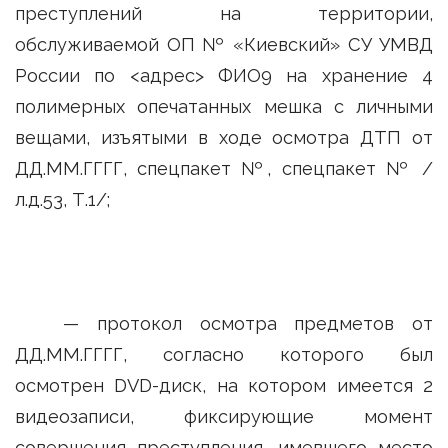
преступлений на территории,
обслуживаемой ОП № «Киевский» СУ УМВД
России по <адрес> ФИО9 на хранение 4
полимерных опечатанных мешка с личными
вещами, изъятыми в ходе осмотра ДТП от
ДД.ММ.ГГГГ, спецпакет №, спецпакет № /
л.д.53, Т.1/;
— протокол осмотра предметов от
ДД.ММ.ГГГГ, согласно которого был
осмотрен DVD-диск, на котором имеется 2
видеозаписи, фиксирующие момент
совершения преступления, имевшего место