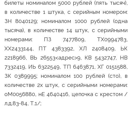
билеты номиналом 5000 рублей (пять тысяч),
в количестве 1 штука, с серийным номером:
ЗН 8040129; номиналом 1000 рублей (одна
тысяча), в количестве 14 штук, с серийными
номерами: ПЗ 7477809, ТХ0994783,
ХХ2433144, ПТ 4383392, ХЛ 2408409, ЬК
2218966, ВЬ 26553<адрес>9, КВ 5432747, НВ
7332419, ИЬ 6322549, ТП 6463871, ХГ 0151588,
ЗК 0389995; номиналом 100 рублей (сто), в
количестве 2х штук, с серийными номерами:
оМ0056880, нЕ 4640416, цепочка с крестом /
л.д.83-84, Т.1/;