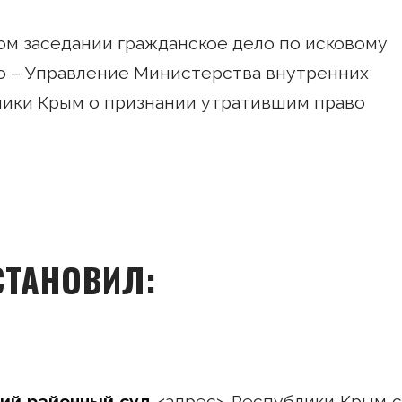
ом заседании гражданское дело по исковому
о – Управление Министерства внутренних
ики Крым о признании утратившим право
СТАНОВИЛ:
ий районный суд
<адрес> Республики Крым 