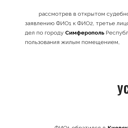
рассмотрев в открытом судебн
заявлению ФИО1 к ФИО2, третье лиц
дел по городу
Симферополь
Республ
пользования жилым помещением,
У
ФИО1 обратился в
Киевск