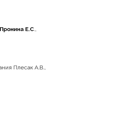
Пронина Е.С
.,
ния Плесак А.В.,