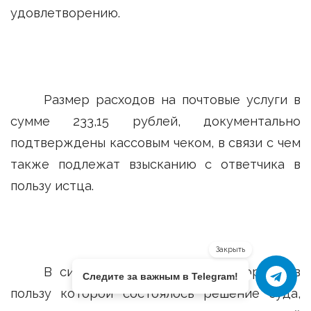
удовлетворению.
Размер расходов на почтовые услуги в
сумме 233,15 рублей, документально
подтверждены кассовым чеком, в связи с чем
также подлежат взысканию с ответчика в
пользу истца.
Закрыть
В силу ч. 1 ст. 98 ГПК РФ стороне, в
Следите за важным в Telegram!
пользу которой состоялось решение суда,