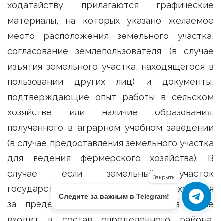
ходатайству прилагаются графические
материалы, на которых указано желаемое
место расположения земельного участка,
согласование землепользователя (в случае
изъятия земельного участка, находящегося в
пользовании других лиц) и документы,
подтверждающие опыт работы в сельском
хозяйстве или наличие образования,
полученного в аграрном учебном заведении
(в случае предоставления земельного участка
для ведения фермерского хозяйства). В
случае если земельный участок
Закрыть
государственной собственности находится
Следите за важным в Telegram!
за пределами населенных пунктов и не
входит в состав определенного района,