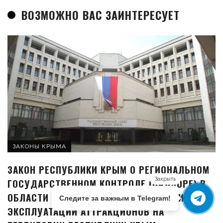
ВОЗМОЖНО ВАС ЗАИНТЕРЕСУЕТ
ЗАКОНЫ КРЫМА
ЗАКОН РЕСПУБЛИКИ КРЫМ О РЕГИОНАЛЬНОМ
Закрыть
ГОСУДАРСТВЕННОМ КОНТРОЛЕ (НАДЗОРЕ) В
ОБЛАСТИ ТЕХНИЧЕСКОГО СОСТОЯНИЯ И
Следите за важным в Telegram!
ЭКСПЛУАТАЦИИ АТТРАКЦИОНОВ НА