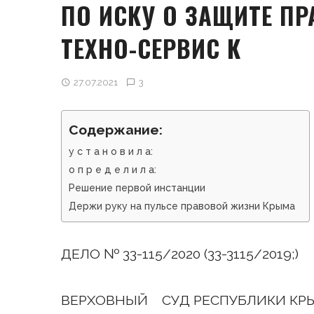
ПО ИСКУ О ЗАЩИТЕ ПР
ТЕХНО-СЕРВИС К
27.07.2021
3
Содержание:
у с т а н о в и л а:
о п р е д е л и л а:
Решение первой инстанции
Держи руку на пульсе правовой жизни Крыма
ДЕЛО № 33-115/2020 (33-3115/2019;)
ВЕРХОВНЫЙ СУД РЕСПУБЛИКИ КР