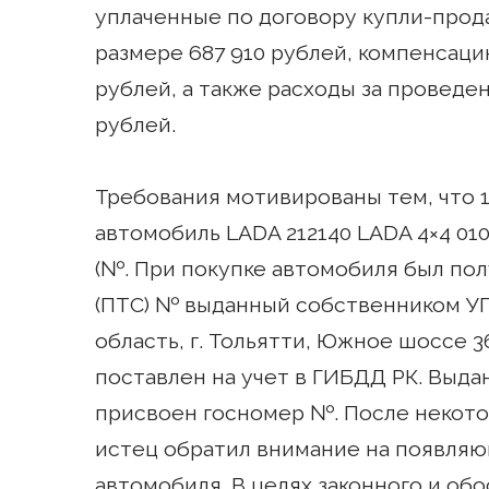
уплаченные по договору купли-прода
размере 687 910 рублей, компенсацию
рублей, а также расходы за проведе
рублей.
Требования мотивированы тем, что 1
автомобиль LADA 212140 LADA 4×4 01
(№. При покупке автомобиля был по
(ПТС) № выданный собственником У
область, г. Тольятти, Южное шоссе 36
поставлен на учет в ГИБДД РК. Выда
присвоен госномер №. После некото
истец обратил внимание на появляю
автомобиля. В целях законного и об