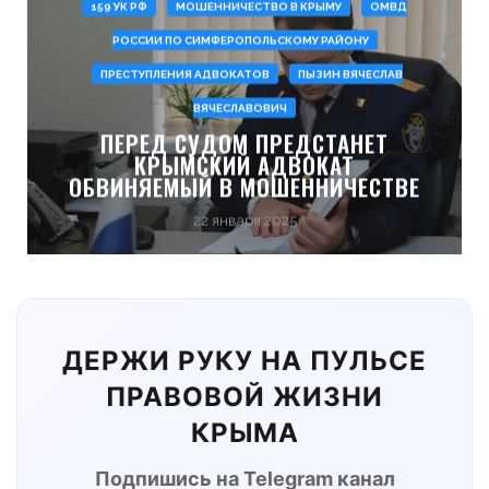
159 УК РФ
МОШЕННИЧЕСТВО В КРЫМУ
ОМВД
РОССИИ ПО СИМФЕРОПОЛЬСКОМУ РАЙОНУ
ПРЕСТУПЛЕНИЯ АДВОКАТОВ
ПЫЗИН ВЯЧЕСЛАВ
ВЯЧЕСЛАВОВИЧ
ПЕРЕД СУДОМ ПРЕДСТАНЕТ
КРЫМСКИЙ АДВОКАТ
ОБВИНЯЕМЫЙ В МОШЕННИЧЕСТВЕ
22 января 2025
ДЕРЖИ РУКУ НА ПУЛЬСЕ
ПРАВОВОЙ ЖИЗНИ
КРЫМА
Подпишись на Telegram канал