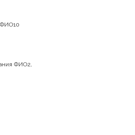
 ФИО10
ания ФИО2,