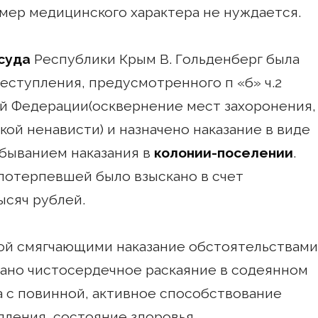
мер медицинского характера не нуждается.
суда
Республики Крым В. Гольденберг была
еступления, предусмотренного п «б» ч.2
ой Федерации(осквернение мест захоронения,
ой ненависти) и назначено наказание в виде
тбыванием наказания в
колонии-поселении
.
 потерпевшей было взыскано в счет
ысяч рублей.
ой смягчающими наказание обстоятельствами
ано чистосердечное раскаяние в содеянном
а с повинной, активное способствование
ления, состояние здоровья .