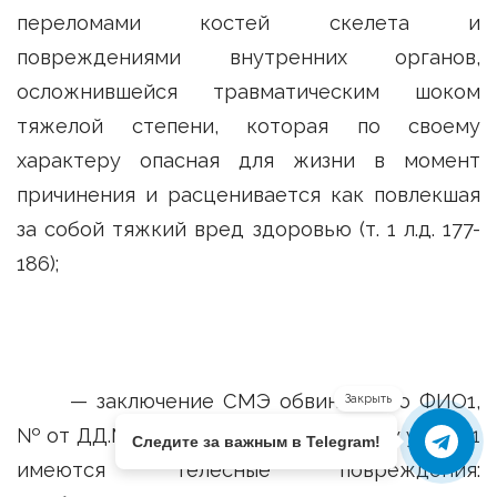
переломами костей скелета и
повреждениями внутренних органов,
осложнившейся травматическим шоком
тяжелой степени, которая по своему
характеру опасная для жизни в момент
причинения и расценивается как повлекшая
за собой тяжкий вред здоровью (т. 1 л.д. 177-
186);
— заключение СМЭ обвиняемого ФИО1,
Закрыть
№ от ДД.ММ.ГГГГ, согласно которому у ФИО1
Следите за важным в Telegram!
имеются телесные повреждения: