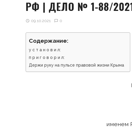
РФ | ДЕЛО № 1-88/202
09.10.2021
0
Содержание:
у с т а н о в и л:
п р и г о в о р и л:
Держи руку на пульсе правовой жизни Крыма
именем 