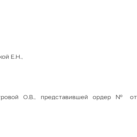
ой Е.Н.,
куровой О.В., представившей ордер № от