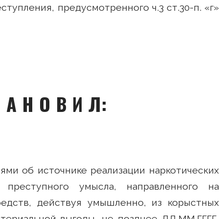
тупления, предусмотренного ч.3 ст.30-п. «г»
Т А Н О В И Л:
иями об источнике реализации наркотических
 преступного умысла, направленного на
редств, действуя умышленно, из корыстных
териальной выгоды, не позднее ДД.ММ.ГГГГ,