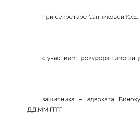
при секретаре Санниковой Ю.Е.,
с участием прокурора Тимошицк
защитника – адвоката Вино
ДД.ММ.ГГГГ,