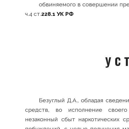
обвиняемого в совершении прес
ч.4 ст.
228.1 УК РФ
У С 
Безуглый Д.А., обладая сведен
средств, во исполнение своего
незаконный сбыт наркотических с
побуждений, с целью получения ма