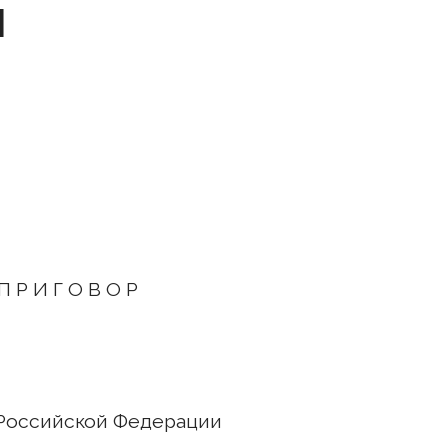
1
П Р И Г О В О Р
Российской Федерации