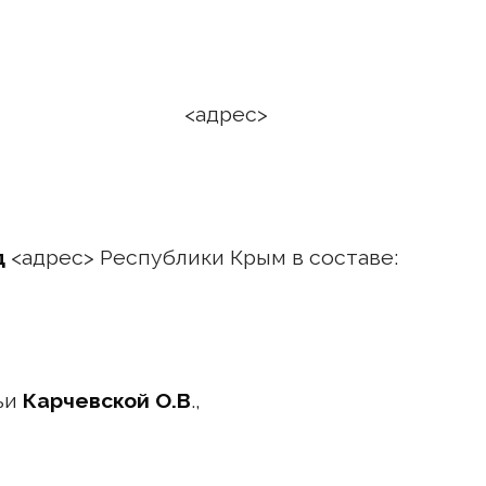
 года <адрес>
д
<адрес> Республики Крым в составе:
ьи
Карчевской О.В
.,