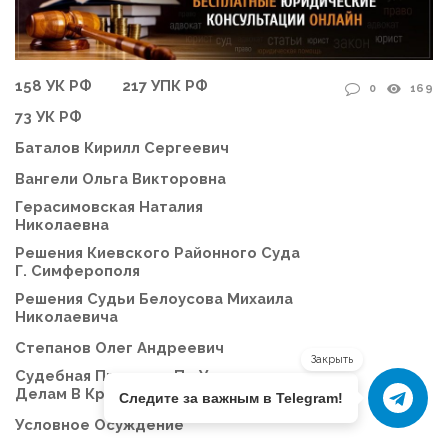
158 УК РФ
217 УПК РФ
0
169
73 УК РФ
Баталов Кирилл Сергеевич
Вангели Ольга Викторовна
Герасимовская Наталия
Николаевна
Решения Киевского Районного Суда
Г. Симферополя
Решения Судьи Белоусова Михаила
Николаевича
Степанов Олег Андреевич
Закрыть
Судебная Практика По Уголовным
Делам В Крыму
Следите за важным в Telegram!
Условное Осуждение