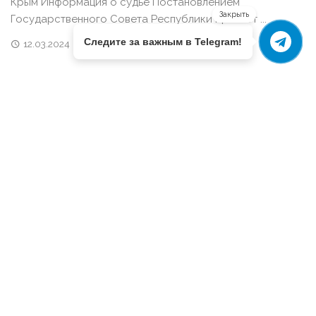
Крым Информация о судье Постановлением
Закрыть
Государственного Совета Республики Крым от ...
Следите за важным в Telegram!
12.03.2024
КРЫМСКИЕ СУДЬИ