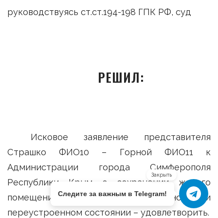
руководствуясь ст.ст.194-198 ГПК РФ, суд
РЕШИЛ:
Исковое заявление представителя
Страшко ФИО10 – Горной ФИО11 к
Администрации города Симферополя
Закрыть
Республики Крым о сохранении жилого
Следите за важным в Telegram!
помещения в перепланированном и
переустроенном состоянии – удовлетворить.