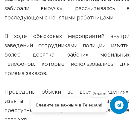
забирали выручку, рассчитываясь в
последующем с нанятыми работницами.
В ходе обысковых мероприятий внутри
заведений сотрудниками полиции изъяты
более десятка рабочих мобильных
телефонов, которые использовались для
приема заказов.
Проведены обыски во всех заведениях,
Закрыть
изъяты денежные средства, добытые
Следите за важным в Telegram!
преступным путем, а также кассовые
аппараты.