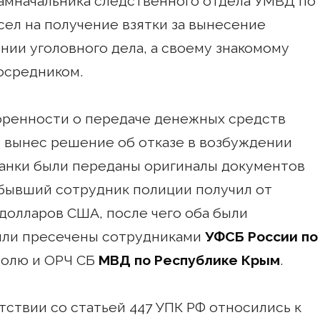
амначальника следственного отдела УМВД по
сел на получение взятки за вынесение
нии уголовного дела, а своему знакомому
осредником.
оренности о передаче денежных средств
 вынес решение об отказе в возбуждении
жданки были переданы оригиналы документов
 бывший сотрудник полиции получил от
 долларов США, после чего оба были
ыли пресечены сотрудниками
УФСБ России по
полю и ОРЧ СБ
МВД по Республике Крым
.
тствии со статьей 447 УПК РФ относились к