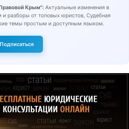
"Правовой Крым":
Актуальные изменения в
 и разборы от топовых юристов, Судебная
кие темы простым и доступным языком.
Подписаться