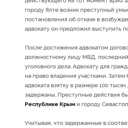
действующего на тот момент врио з
городу Ялте возник преступный умы
постановления об отказе в возбужде
адвокату он предложил выступить п
После достижения адвокатом догов
должностному лицу МВД, последний
уголовного дела. Адвокату для гра
на право владения участками. Затем
адвоката взятку в размере 100 тысяч
задержаны. Преступные действия б
Республике Крым
и городу Севасто
Учитывая, что задержанные в соотве