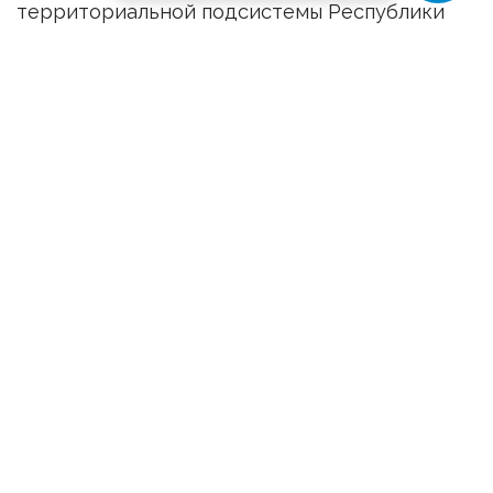
территориальной подсистемы Республики
Крым единой государственной системы
предупреждения и ликвидации чрезвычайных
ситуаций (далее — ТСЧС) на территории
Республики Крым продолжить
функционирование в режиме «повышенная
готовность», введенном для органов
управления и сил ТСЧС с 00 часов 00 минут
17 марта 2020 года Указом Главы Республики
Крым от 17 марта 2020 года № 63-У
«О введении режима повышенной
готовности на территории Республики
Крым».
3. Исполнительным органам государственной