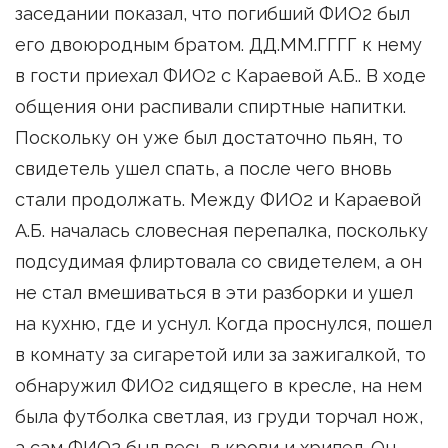
заседании показал, что погибший ФИО2 был
его двоюродным братом. ДД.ММ.ГГГГ к нему
в гости приехал ФИО2 с Караевой А.Б.. В ходе
общения они распивали спиртные напитки.
Поскольку он уже был достаточно пьян, то
свидетель ушел спать, а после чего вновь
стали продолжать. Между ФИО2 и Караевой
А.Б. началась словесная перепалка, поскольку
подсудимая флиртовала со свидетелем, а он
не стал вмешиваться в эти разборки и ушел
на кухню, где и уснул. Когда проснулся, пошел
в комнату за сигаретой или за зажигалкой, то
обнаружил ФИО2 сидящего в кресле, на нем
была футболка светлая, из груди торчал нож,
а сам ФИО2 был весь в крови и хрипел. Он