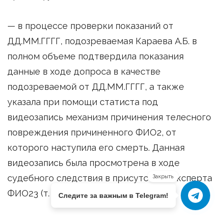
— в процессе проверки показаний от
ДД.ММ.ГГГГ, подозреваемая Караева А.Б. в
полном объеме подтвердила показания
данные в ходе допроса в качестве
подозреваемой от ДД.ММ.ГГГГ, а также
указала при помощи статиста под
видеозапись механизм причинения телесного
повреждения причиненного ФИО2, от
которого наступила его смерть. Данная
видеозапись была просмотрена в ходе
судебного следствия в присутствии эксперта
Закрыть
ФИО23 (т. 2 л.д. 120-127);
Следите за важным в Telegram!