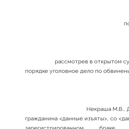
подсудимого – 
рассмотрев в открытом судеб
порядке уголовное дело по обвинен
Некраша М.В., ДД.ММ.ГГГ
гражданина <данные изъяты>, со <д
зарегистрированном браке,