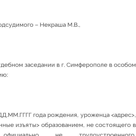
Некраша М.В.,
ном заседании в г. Симферополе в особом
ию:
Г года рождения, уроженца <адрес>,
анные изъяты> образованием, не состоящего в
 официально не трудоустроенного,