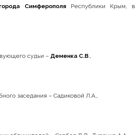
города Симферополя
Республики Крым, 
его судьи –
Деменка С.В
.,
аседания – Садиковой Л.А.,