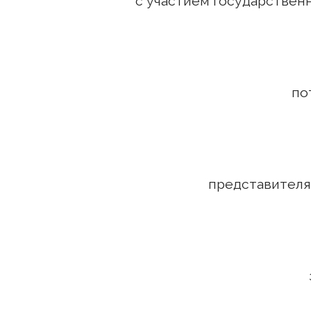
с участием государственных о
потерпевшего –
представителя потер
защитника – По