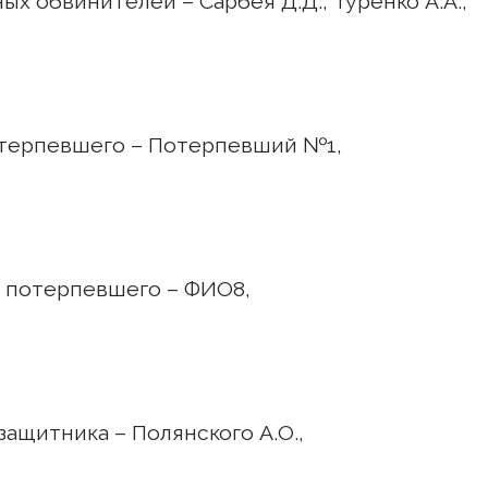
бвинителей – Сарбея Д.Д., Туренко А.А.,
 Потерпевший №1,
певшего – ФИО8,
лянского А.О.,