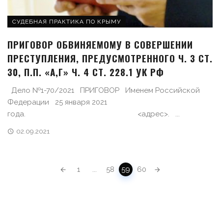
СУДЕБНАЯ ПРАКТИКА ПО КРЫМУ
ПРИГОВОР ОБВИНЯЕМОМУ В СОВЕРШЕНИИ
ПРЕСТУПЛЕНИЯ, ПРЕДУСМОТРЕННОГО Ч. 3 СТ.
30, П.П. «А,Г» Ч. 4 СТ. 228.1 УК РФ
Дело №1-70/2021 ПРИГОВОР Именем Российской
Федерации 25 января 2021
года. <адрес>. ...
02.09.2021
POSTS NAVIGATION
1
...
58
59
60