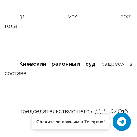
31 мая 2021
года <адре
Киевский районный суд
<адрес> в
составе:
председательствующего судьи ФИО16
Закрыть
Следите за важным в Telegram!