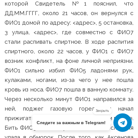
которой Свидетель №1 пояснил, что
ДД.ММ.ГГГГ, около 21 часов, он вернулся с
ФИО1 домой по адресу: <адрес>, 5 остановка,
3 улица, <адрес>, где совместно с ФИО7
стали распивать спиртное. В ходе распития
спиртного, около 22 часов, у ФИО1 с ФИО7
возник конфликт, на фоне личной неприязни.
ФИО1 сильно избил ФИО5 ладонями рук,
кулаками, ногами, из-за чего у нее пошла
кровь из носа. ФИО7 пошла в ванную комнату.
Через несколько минут ФИО1 направился за
ней, поджег газовую горелку и начал
Закрыть
прижигать ей волосы на руках, ногах и голове.
Следите за важным в Telegram!
Бить ФИО5 ФИО1 перестал, когда последняя
упала в обморок. После того, как Аксенова