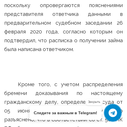
поскольку опровергаются пояснениями
представителя ответчика данными в
предварительном судебном заседании 26
февраля 2020 года, согласно которым он
подтвердил, что расписка о получении займа
была написана ответчиком.
Кроме того, с учетом распределения
бремени доказывания по настоящему
гражданскому делу, определением суда от
Закрыть
05 июня 2020 года ответчику было
Следите за важным в Telegram!
разъяснено, что в соответствии со ст. 56 ГПК